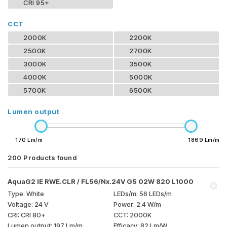
CRI 95+
CCT
2000K
2200K
2500K
2700K
3000K
3500K
4000K
5000K
5700K
6500K
Lumen output
170 Lm/m
1869 Lm/m
200
Products found
AquaG2 IE RWE.CLR / FL56/Nx.24V G5 02W 820 L1000
White
56 LEDs/m
24 V
2.4 W/m
CRI 80+
2000K
197 Lm/m
82 Lm/W