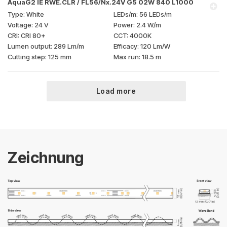
AquaG2 IE RWE.CLR / FL56/Nx.24V G5 02W 840 L1000
White
56 LEDs/m
24 V
2.4 W/m
CRI 80+
4000K
289 Lm/m
120 Lm/W
125 mm
18.5 m
Load more
Zeichnung