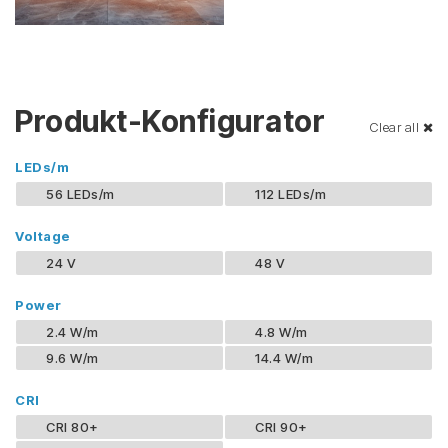
Produkt-Konfigurator
Clear all
LEDs/m
56 LEDs/m
112 LEDs/m
Voltage
24 V
48 V
Power
2.4 W/m
4.8 W/m
9.6 W/m
14.4 W/m
CRI
CRI 80+
CRI 90+