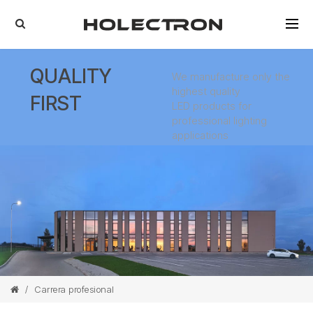
QUALITY
We manufacture only the
highest quality
FIRST
LED products for
professional lighting
applications
/
Carrera profesional