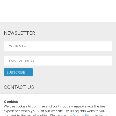
NEWSLETTER
CONTACT US
Holectron
Cookies
Phone:
We use cookies to optimise and continuously improve you the best
Email:
experience when you visit our website. By using this website you
consent to the use of cookies. Please see our
Privacy Policy
to learn