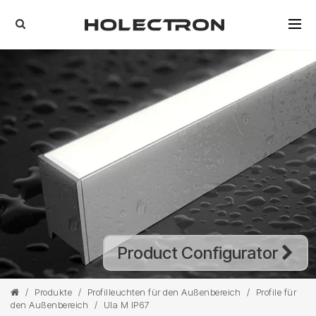
Product Configurator
/
Produkte
/
Profilleuchten für den Außenbereich
/
Profile für
den Außenbereich
/
Ula M IP67