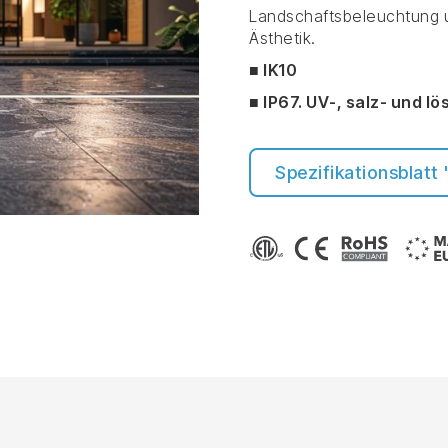
Landschaftsbeleuchtung un
Ästhetik.
■ IK10
■ IP67. UV-, salz- und 
Spezifikationsblatt 