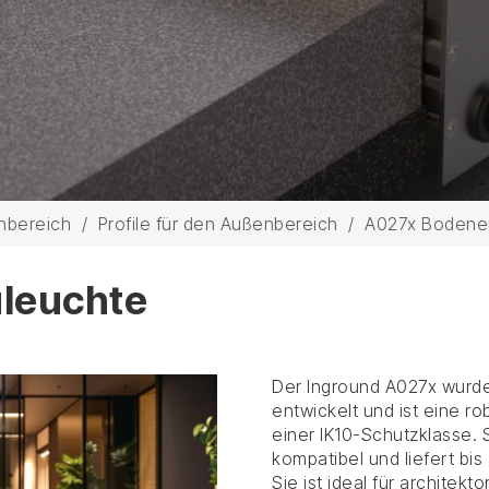
enbereich
/
Profile für den Außenbereich
/
A027x Bodene
leuchte
Der Inground A027x wurd
entwickelt und ist eine r
einer IK10-Schutzklasse. S
kompatibel und liefert bi
Sie ist ideal für archite