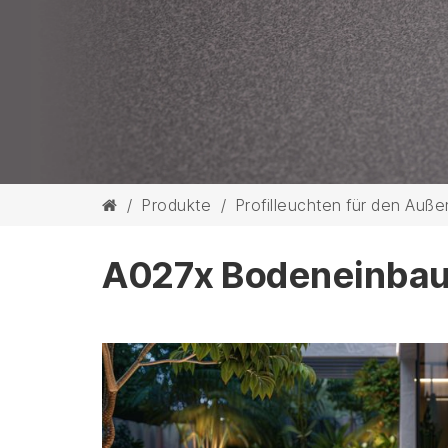
/
Produkte
/
Profilleuchten für den Auß
A027x Bodeneinbau