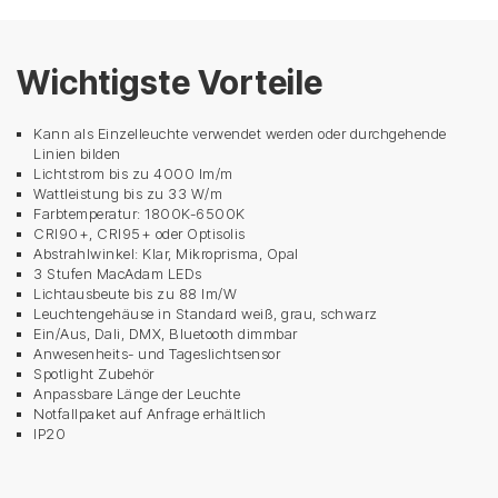
Wichtigste Vorteile
Kann als Einzelleuchte verwendet werden oder durchgehende
Linien bilden
Lichtstrom bis zu 4000 lm/m
Wattleistung bis zu 33 W/m
Farbtemperatur: 1800K-6500K
CRI90+, CRI95+ oder Optisolis
Abstrahlwinkel: Klar, Mikroprisma, Opal
3 Stufen MacAdam LEDs
Lichtausbeute bis zu 88 lm/W
Leuchtengehäuse in Standard weiß, grau, schwarz
Ein/Aus, Dali, DMX, Bluetooth dimmbar
Anwesenheits- und Tageslichtsensor
Spotlight Zubehör
Anpassbare Länge der Leuchte
Notfallpaket auf Anfrage erhältlich
IP20