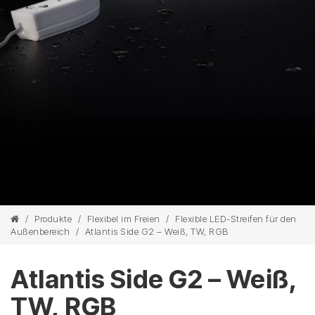
/
Produkte
/
Flexibel im Freien
/
Flexible LED-Streifen für den
Außenbereich
/
Atlantis Side G2 – Weiß, TW, RGB
Atlantis Side G2 – Weiß,
TW, RGB